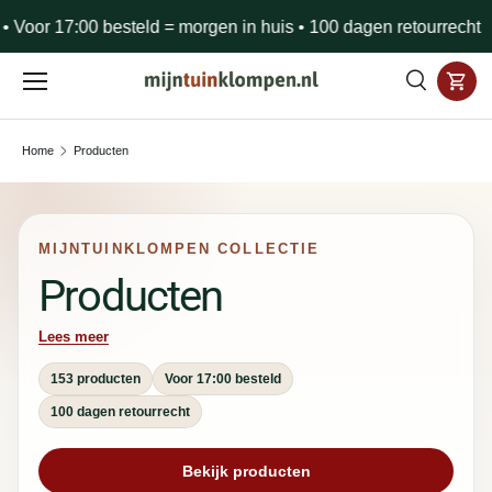
oor 17:00 besteld = morgen in huis • 100 dagen retourrecht
• G
Ga naar inhoud
Wink
Zoeken
Zoeken
Home
Producten
MIJNTUINKLOMPEN COLLECTIE
Producten
Lees meer
153 producten
Voor 17:00 besteld
100 dagen retourrecht
Bekijk producten