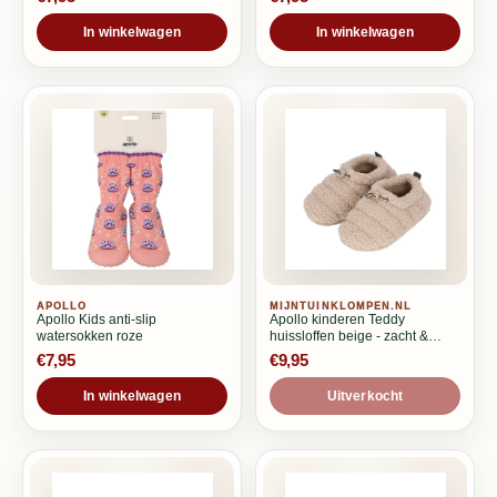
In winkelwagen
In winkelwagen
APOLLO
MIJNTUINKLOMPEN.NL
Apollo Kids anti-slip
Apollo kinderen Teddy
watersokken roze
huissloffen beige - zacht &
warm
€7,95
€9,95
In winkelwagen
Uitverkocht