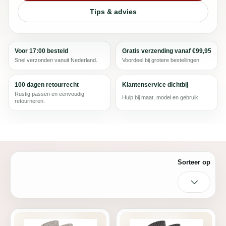
Tips & advies
Voor 17:00 besteld
Gratis verzending vanaf €99,95
Snel verzonden vanuit Nederland.
Voordeel bij grotere bestellingen.
100 dagen retourrecht
Klantenservice dichtbij
Rustig passen en eenvoudig
Hulp bij maat, model en gebruik.
retourneren.
Sorteer op
Alfabetisch: 