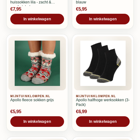
huissokken lila - zacht &
blauw
comfortabel
€7,95
€5,95
In winkelwagen
In winkelwagen
MIJNTUINKLOMPEN.NL
MIJNTUINKLOMPEN.NL
Apollo fleece sokken grijs
Apollo halfhoge werksokken (3-
Pack)
€5,95
€6,99
In winkelwagen
In winkelwagen