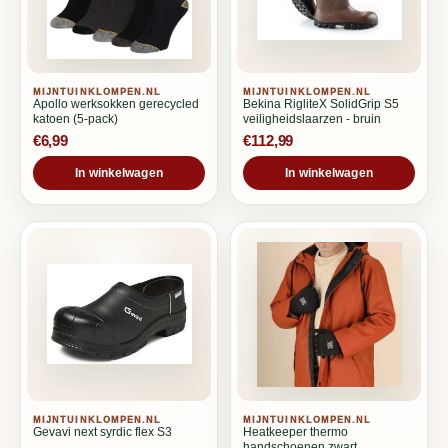
MIJNTUINKLOMPEN.NL
MIJNTUINKLOMPEN.NL
Apollo werksokken gerecycled
Bekina RigliteX SolidGrip S5
katoen (5-pack)
veiligheidslaarzen - bruin
€6,99
€112,99
In winkelwagen
In winkelwagen
MIJNTUINKLOMPEN.NL
MIJNTUINKLOMPEN.NL
Gevavi next syrdic flex S3
Heatkeeper thermo
handschoenen zwart